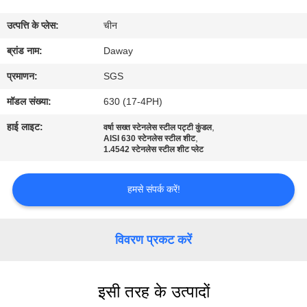
भ्रमण
उत्पत्ति के प्लेस:
चीन
गुणवत्ता
ब्रांड नाम:
Daway
नियंत्रण
प्रमाणन:
SGS
मॉडल संख्या:
630 (17-4PH)
संपर्क
हाई लाइट:
,
वर्षा सख्त स्टेनलेस स्टील पट्टी कुंडल
,
करें
AISI 630 स्टेनलेस स्टील शीट
1.4542 स्टेनलेस स्टील शीट प्लेट
एक
हमसे संपर्क करें!
उद्धरण
की
विवरण प्रकट करें
विनती
करे
इसी तरह के उत्पादों