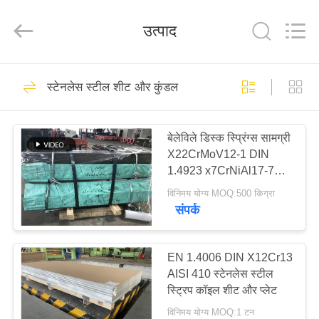
Guanglu
Special
Steel
उत्पाद
Co.,
Ltd.
All
Rights
Reserved.
घर
93
स्टेनलेस स्टील शीट और कुंडल
मार्टेंसिटिक स्टेनलेस स्टील
उत्पादों
बेलेविले डिस्क स्प्रिंग्स सामग्री
X22CrMoV12-1 DIN
वीडियो
1.4923 x7CrNiAl17-7
DIN 1.4568
विनिमय योग्य MOQ:500 किग्रा
हमारे
संपर्क
109
बारे
वर्षा स्टेनलेस स्टील
में
EN 1.4006 DIN X12Cr13
AISI 410 स्टेनलेस स्टील
Hardening
स्ट्रिप कॉइल शीट और प्लेट
कारखाना
विनिमय योग्य MOQ:1 टन