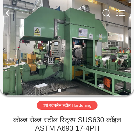
Guanglu
Special
Steel
Co.,
Ltd.
All
Rights
Reserved.
घर
उत्पादों
वीडियो
हमारे
बारे
वर्षा स्टेनलेस स्टील Hardening
में
कोल्ड रोल्ड स्टील स्ट्रिप SUS630 कॉइल
कारखाना
ASTM A693 17-4PH