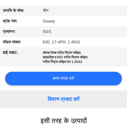
भ्रमण
उत्पत्ति के प्लेस:
चीन
गुणवत्ता
ब्रांड नाम:
Daway
नियंत्रण
प्रमाणन:
SGS
मॉडल संख्या:
630, 17-4PH, 1.4542
संपर्क
हाई लाइट:
,
कोल्ड रोल्ड स्टील स्ट्रिप कॉइल
,
करें
एएसटीएम ए 693 स्टील स्ट्रिप कॉइल
स्टील स्ट्रिप कॉइल एन 1.4542
एक
हमसे संपर्क करें!
उद्धरण
की
विवरण प्रकट करें
विनती
करे
इसी तरह के उत्पादों