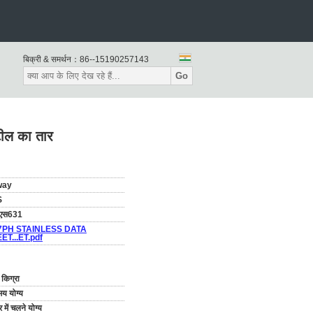
बिक्री & समर्थन：
86--15190257143
Go
टील का तार
way
S
ूएस631
7PH STAINLESS DATA
ET...ET.pdf
किग्रा
मय योग्य
र में चलने योग्य