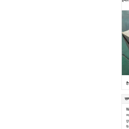
ईमे
टै
सम
W
व्
दू
फै