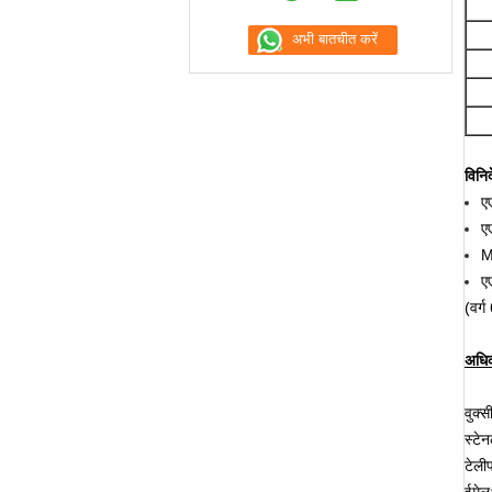
विनिर्
ए
ए
M
ए
(वर्
अधिक
वुक्
स्टेन
टेल