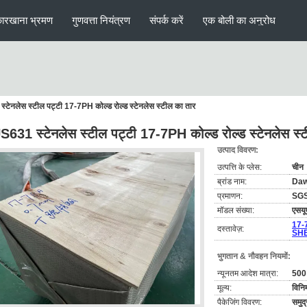
ारखाना भ्रमण
गुणवत्ता नियंत्रण
संपर्क करें
एक बोली का अनुरोध
टेनलेस स्टील पट्टी 17-7PH कोल्ड रोल्ड स्टेनलेस स्टील का तार
631 स्टेनलेस स्टील पट्टी 17-7PH कोल्ड रोल्ड स्टेनलेस स्
उत्पाद विवरण:
उत्पत्ति के प्लेस:
चीन
ब्रांड नाम:
Da
प्रमाणन:
SG
मॉडल संख्या:
एसय
17-
दस्तावेज़:
SHE
भुगतान & नौवहन नियमों:
न्यूनतम आदेश मात्रा:
500 
मूल्य:
विनि
पैकेजिंग विवरण:
समुद्