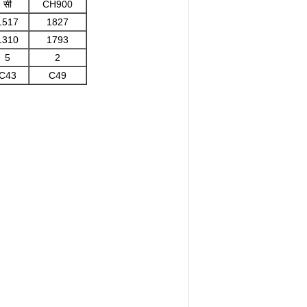
सी
CH900
1517
1827
1310
1793
5
2
C43
C49