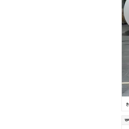
टै
सम