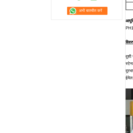
आपूर्
PH15
विवरण
वूशी
स्टेन
दूर
ईमे