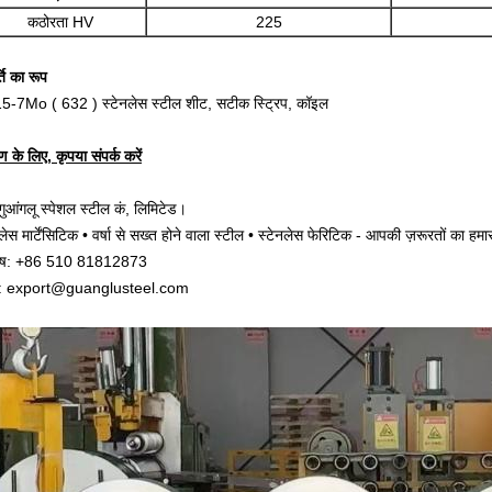
कठोरता HV
225
ति का रूप
-7Mo ( 632 ) स्टेनलेस स्टील शीट, सटीक स्ट्रिप, कॉइल
 के लिए, कृपया संपर्क करें
 गुआंगलू स्पेशल स्टील कं, लिमिटेड।
लेस मार्टेंसिटिक • वर्षा से सख्त होने वाला स्टील • स्टेनलेस फेरिटिक - आपकी ज़रूरतों का हम
भाष: +86 510 81812873
ल: export@guanglusteel.com