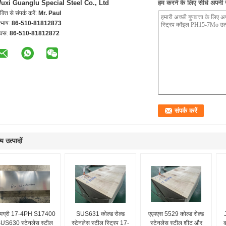
uxi Guanglu Special Steel Co., Ltd
हम करने के लिए सीधे अपनी जा
यक्ति से संपर्क करें:
Mr. Paul
रभाष:
86-510-81812873
क्स:
86-510-81812872
य उत्पादों
मग्री 17-4PH S17400
SUS631 कोल्ड रोल्ड
एएमएस 5529 कोल्ड रोल्ड
US630 स्टेनलेस स्टील
स्टेनलेस स्टील स्ट्रिप 17-
स्टेनलेस स्टील शीट और
क