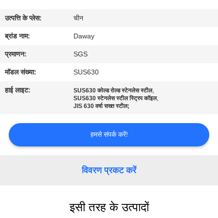
भ्रमण
उत्पत्ति के प्लेस:
चीन
गुणवत्ता
ब्रांड नाम:
Daway
नियंत्रण
प्रमाणन:
SGS
मॉडल संख्या:
SUS630
संपर्क
हाई लाइट:
,
SUS630 कोल्ड रोल्ड स्टेनलेस स्टील
,
करें
SUS630 स्टेनलेस स्टील स्ट्रिप कॉइल
JIS 630 वर्षा सख्त स्टील;
एक
हमसे संपर्क करें!
उद्धरण
की
विवरण प्रकट करें
विनती
करे
इसी तरह के उत्पादों