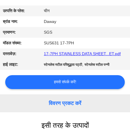
भ्रमण
उत्पत्ति के प्लेस:
चीन
गुणवत्ता
ब्रांड नाम:
Daway
नियंत्रण
प्रमाणन:
SGS
मॉडल संख्या:
SUS631 17-7PH
संपर्क
दस्तावेज़:
17-7PH STAINLESS DATA SHEET...ET.pdf
करें
हाई लाइट:
,
स्टेनलेस स्टील परिशुद्धता पट्टी
स्टेनलेस स्टील पन्नी
एक
हमसे संपर्क करें!
उद्धरण
की
विवरण प्रकट करें
विनती
करे
इसी तरह के उत्पादों