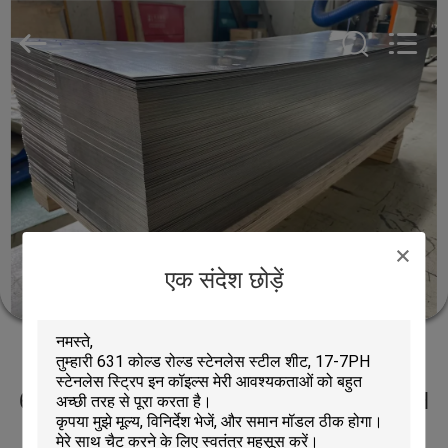
Guanglu
Special
Steel
Co.,
Ltd.
All
Rights
Reserved.
घर
उत्पादों
वीडियो
एक संदेश छोड़ें
हमारे
बारे
वर्षा स्टेनलेस स्टील Hardening
में
631 कोल्ड रोल्ड स्टेनलेस स्टील शीट, 17-7PH
कारखाना
स्टेनलेस स्ट्रिप इन कॉइल्स