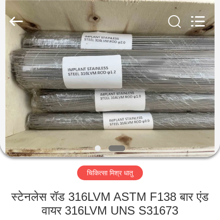
Guanglu
Special
Steel
Co.,
Ltd.
All
Rights
Reserved.
घर
उत्पादों
वीडियो
हमारे
बारे
चिकित्सा मिश्र धातु
में
स्टेनलेस रॉड 316LVM ASTM F138 बार एंड
कारखाना
वायर 316LVM UNS S31673