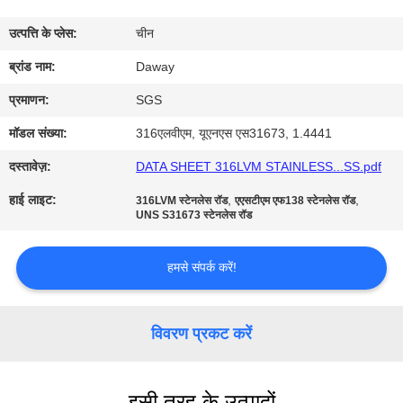
भ्रमण
उत्पत्ति के प्लेस:
चीन
गुणवत्ता
ब्रांड नाम:
Daway
नियंत्रण
प्रमाणन:
SGS
मॉडल संख्या:
316एलवीएम, यूएनएस एस31673, 1.4441
संपर्क
दस्तावेज़:
DATA SHEET 316LVM STAINLESS...SS.pdf
करें
हाई लाइट:
,
,
316LVM स्टेनलेस रॉड
एएसटीएम एफ138 स्टेनलेस रॉड
UNS S31673 स्टेनलेस रॉड
एक
हमसे संपर्क करें!
उद्धरण
की
विनती
विवरण प्रकट करें
करे
इसी तरह के उत्पादों