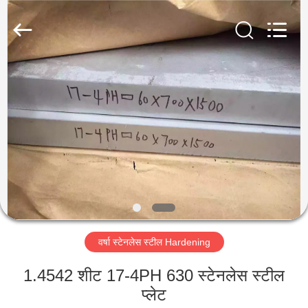
Guanglu
Special
Steel
Co.,
Ltd.
All
Rights
Reserved.
घर
उत्पादों
वीडियो
हमारे
बारे
वर्षा स्टेनलेस स्टील Hardening
में
1.4542 शीट 17-4PH 630 स्टेनलेस स्टील
कारखाना
प्लेट