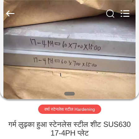
Guanglu
Special
Steel
Co.,
Ltd.
All
Rights
Reserved.
घर
उत्पादों
वीडियो
हमारे
बारे
वर्षा स्टेनलेस स्टील Hardening
में
गर्म लुढ़का हुआ स्टेनलेस स्टील शीट SUS630
कारखाना
17-4PH प्लेट