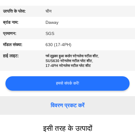
भ्रमण
उत्पत्ति के प्लेस:
चीन
गुणवत्ता
ब्रांड नाम:
Daway
नियंत्रण
प्रमाणन:
SGS
मॉडल संख्या:
630 (17-4PH)
संपर्क
हाई लाइट:
,
गर्म लुढ़का हुआ कठोर स्टेनलेस स्टील शीट
,
करें
SUS630 स्टेनलेस स्टील प्लेट शीट
17-4PH स्टेनलेस स्टील प्लेट शीट
एक
हमसे संपर्क करें!
उद्धरण
की
विवरण प्रकट करें
विनती
करे
इसी तरह के उत्पादों