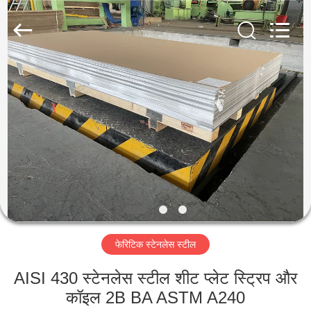
Guanglu
Special
Steel
Co.,
Ltd.
All
Rights
Reserved.
घर
उत्पादों
वीडियो
हमारे
बारे
फेरिटिक स्टेनलेस स्टील
में
AISI 430 स्टेनलेस स्टील शीट प्लेट स्ट्रिप और
कारखाना
कॉइल 2B BA ASTM A240