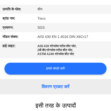
भ्रमण
उत्पत्ति के प्लेस:
चीन
गुणवत्ता
ब्रांड नाम:
Tisco
नियंत्रण
प्रमाणन:
SGS
मॉडल संख्या:
AISI 430 EN 1.4016 DIN X6Cr17
संपर्क
हाई लाइट:
,
AISI 430 स्टेनलेस स्टील शीट प्लेट
,
करें
2बी बीए स्टेनलेस स्टील शीट प्लेट
ASTM A240 स्टेनलेस शीट प्लेट
एक
हमसे संपर्क करें!
उद्धरण
की
विवरण प्रकट करें
विनती
करे
इसी तरह के उत्पादों