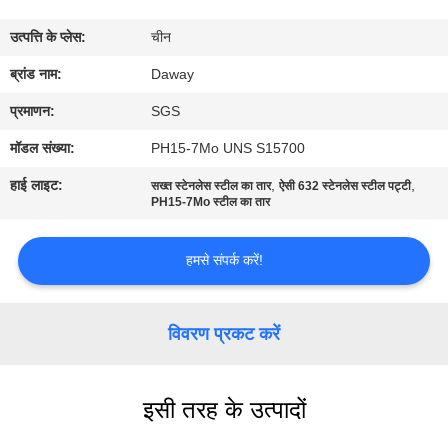
भ्रमण
उत्पत्ति के प्लेस:
चीन
गुणवत्ता
ब्रांड नाम:
Daway
नियंत्रण
प्रमाणन:
SGS
मॉडल संख्या:
PH15-7Mo UNS S15700
संपर्क
हाई लाइट:
,
,
सख्त स्टेनलेस स्टील का तार
ऐसी 632 स्टेनलेस स्टील पट्टी
करें
PH15-7Mo स्टील का तार
हमसे संपर्क करें!
एक
उद्धरण
विवरण प्रकट करें
की
विनती
करे
इसी तरह के उत्पादों