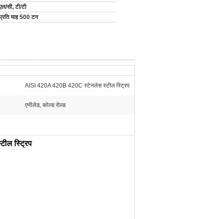
एल/सी, टी/टी
प्रति माह 500 टन
AISI 420A 420B 420C स्टेनलेस स्टील स्ट्रिप
एनीलेड, कोल्ड रोल्ड
ील स्ट्रिप