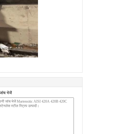
ंच भेजें