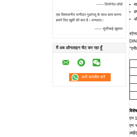
मा
—— लियोनेल लोबो
वर
एक विश्वसनीय भागीदार गुआंगलू के साथ काम करना
ऑ
हमारे लिए खुशी की बात है। धन्यवाद।
—— सुत्तीचाई खुमरत
स्ट
DIN
मैं अब ऑनलाइन चैट कर रहा हूँ
"एनील
विशे
एन 
एन 
आईए