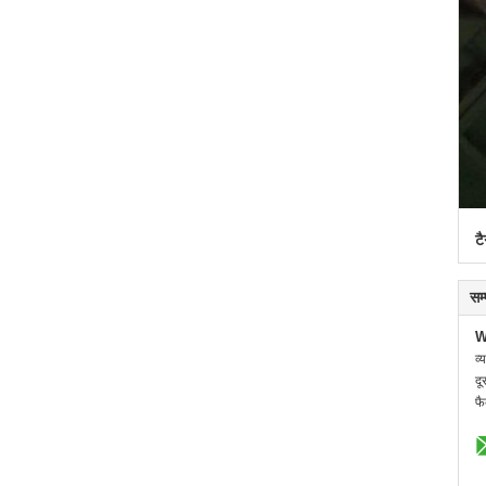
टै
सम
W
व्
दू
फै