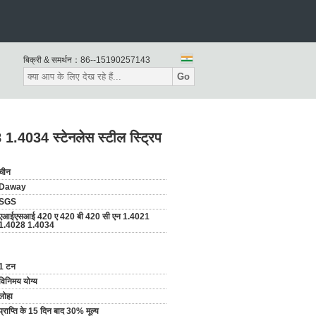
बिक्री & समर्थन：
86--15190257143
Go
034 स्टेनलेस स्टील स्ट्रिप
चीन
Daway
SGS
एआईएसआई 420 ए 420 बी 420 सी एन 1.4021
1.4028 1.4034
1 टन
विनिमय योग्य
लोहा
प्राप्ति के 15 दिन बाद 30% मूल्य