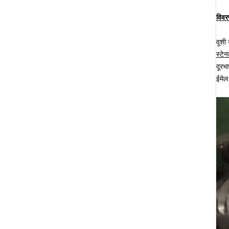
विवरण
वूशी 
स्टे
दूर
ईमे