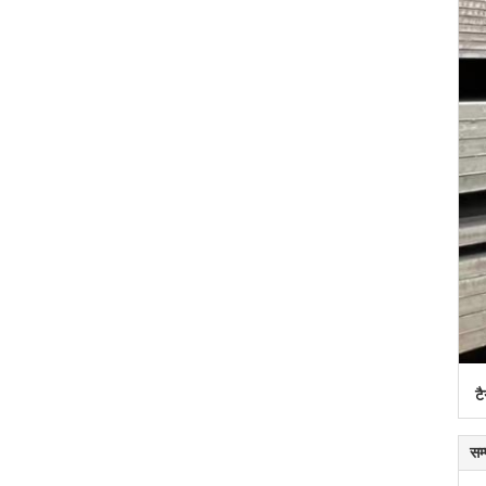
टै
सम