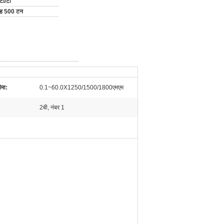
टी/टी
माह 500 टन
मा:
0.1~60.0X1250/1500/1800एमएम
2बी, नंबर 1