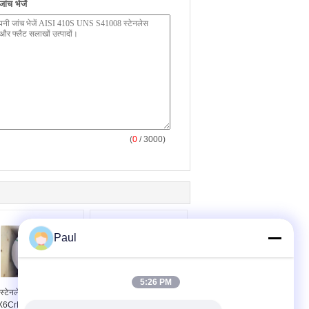
ंच भेजें
(
0
/ 3000)
Paul
5:26 PM
स्टेनलेस स्टील फेरीटिक
स्टील टेप सामग्री St16Mo
X6CrMo17-1 1.4113
X6CrMo17-1 कोल्ड रोल्ड