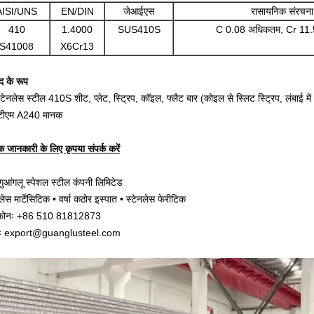
AISI/UNS
EN/DIN
जेआईएस
रासायनिक संरचन
410
1.4000
SUS410S
C 0.08 अधिकतम, Cr 11.
S41008
X6Cr13
द के रूप
टेनलेस स्टील 410S शीट, प्लेट, स्ट्रिप, कॉइल, फ्लैट बार (कोइल से स्लिट स्ट्रिप, लंबाई में 
टीएम A240 मानक
 जानकारी के लिए कृपया संपर्क करें
 गुआंगलू स्पेशल स्टील कंपनी लिमिटेड
लेस मार्टेंसिटिक • वर्षा कठोर इस्पात • स्टेनलेस फेरीटिक
ीफोनः +86 510 81812873
लः export@guanglusteel.com