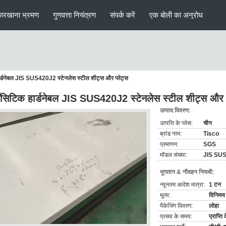
ारखाना भ्रमण
गुणवत्ता नियंत्रण
संपर्क करें
एक बोली का अनुरोध
 हार्डनेबल JIS SUS420J2 स्टेनलेस स्टील शीट्स और प्लेट्स
्टेंसिटिक हार्डनेबल JIS SUS420J2 स्टेनलेस स्टील शीट्स और प
उत्पाद विवरण:
उत्पत्ति के प्लेस:
चीन
ब्रांड नाम:
Tisco
प्रमाणन:
SGS
मॉडल संख्या:
JIS SU
भुगतान & नौवहन नियमों:
न्यूनतम आदेश मात्रा:
1 टन
मूल्य:
विनिमय 
पैकेजिंग विवरण:
लोहा
प्रसव के समय:
प्राप्त