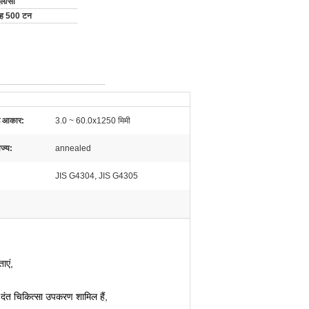
एल/सी
माह 500 टन
्ड आकार:
3.0 ~ 60.0x1250 मिमी
राज्य:
annealed
JIS G4304, JIS G4305
ाएं,
 दंत चिकित्सा उपकरण शामिल हैं,