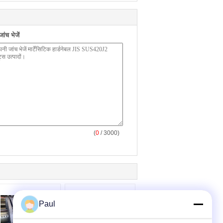
ंच भेजें
(
0
/ 3000)
Paul