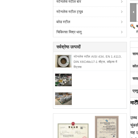
स्टेनलेस स्टील बार
स्टेनलेस स्टील ट्यूब
ब्लेड स्टील
ब
श
चिकित्सा मिश्र धातु
सर्वश्रेष्ठ उत्पादों
सामग
स्टेनलेस स्टील AISI 434, EN 1.4113,
DIN X6CrMo17-1 शीट्स, कॉइल्स में
कोल
स्ट्रिप्स
सत
प्रम
मार
उच्च 
चुंब
यह उ