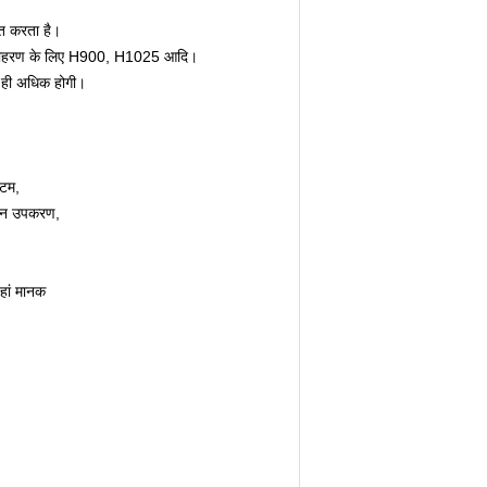
सित करता है।
 है, उदाहरण के लिए H900, H1025 आदि।
 ही अधिक होगी।
्टम,
िवहन उपकरण,
जहां मानक