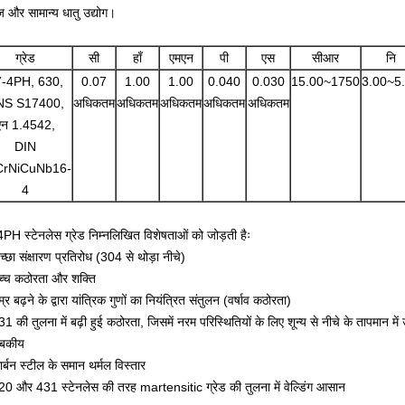
 और सामान्य धातु उद्योग।
ग्रेड
सी
हाँ
एमएन
पी
एस
सीआर
नि
-4PH, 630,
0.07
1.00
1.00
0.040
0.030
15.00~1750
3.00~5
NS S17400,
अधिकतम
अधिकतम
अधिकतम
अधिकतम
अधिकतम
एन 1.4542,
DIN
CrNiCuNb16-
4
PH स्टेनलेस ग्रेड निम्नलिखित विशेषताओं को जोड़ती हैः
्छा संक्षारण प्रतिरोध (304 से थोड़ा नीचे)
च्च कठोरता और शक्ति
्र बढ़ने के द्वारा यांत्रिक गुणों का नियंत्रित संतुलन (वर्षाव कठोरता)
1 की तुलना में बढ़ी हुई कठोरता, जिसमें नरम परिस्थितियों के लिए शून्य से नीचे के तापमान मे
ुंबकीय
ार्बन स्टील के समान थर्मल विस्तार
20 और 431 स्टेनलेस की तरह martensitic ग्रेड की तुलना में वेल्डिंग आसान