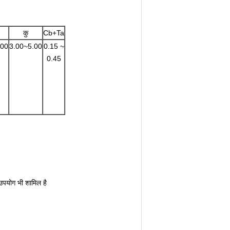
कु
Cb+Ta
.00
3.00~5.00
0.15 ~
0.45
ं उपयोग भी शामिल है