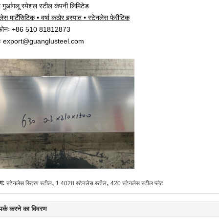
सी गुआंगलू स्पेशल स्टील कंपनी लिमिटेड
लेस मार्टेंसिटिक • वर्षा कठोर इस्पात • स्टेनलेस फेरीटिक
ीफोनः +86 510 81812873
लः export@guanglusteel.com
,
,
ग:
स्टेनलेस स्ट्रिप स्टील
1.4028 स्टेनलेस स्टील
420 स्टेनलेस स्टील प्लेट
्पर्क करने का विवरण