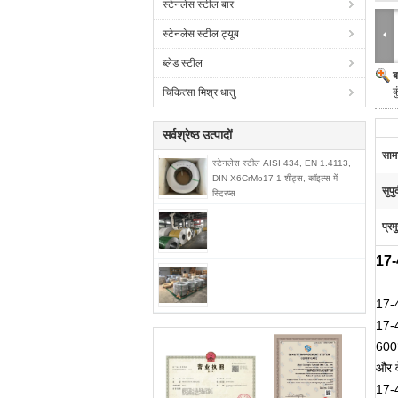
स्टेनलेस स्टील बार
स्टेनलेस स्टील ट्यूब
ब्लेड स्टील
ब
क
चिकित्सा मिश्र धातु
सर्वश्रेष्ठ उत्पादों
सामग
स्टेनलेस स्टील AISI 434, EN 1.4113,
DIN X6CrMo17-1 शीट्स, कॉइल्स में
सुपुर
स्ट्रिप्स
प्रम
17-
17-4
17-4
600°
और व
17-4