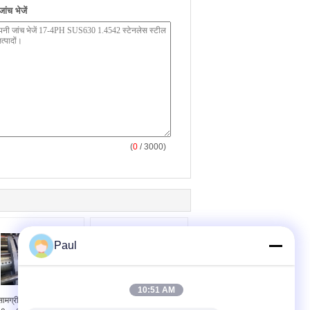
ंच भेजें
(
0
/ 3000)
Paul
10:51 AM
सामग्री 1.4034 स्टेनलेस
AISI 420J1 और 420J2