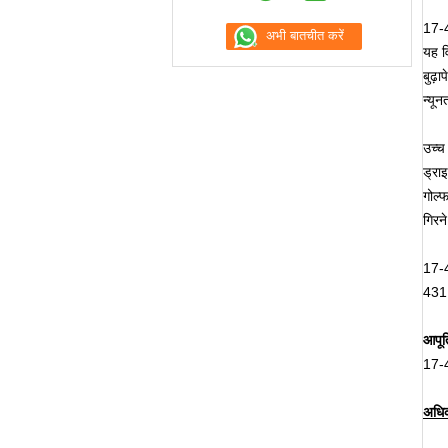
17-4
यह व
बुढ़
न्यू
उच्च
ड्राइ
गोल्
गिरने
17-4
431 स
आपूर्
17-4
अधिक