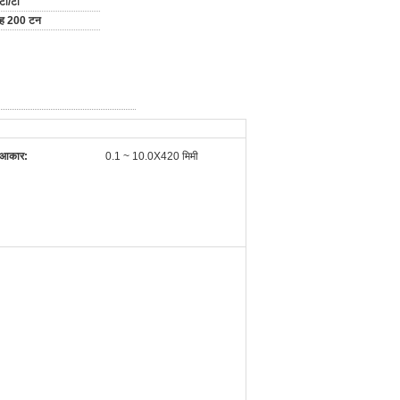
टी/टी
माह 200 टन
आकार:
0.1 ~ 10.0X420 मिमी
।