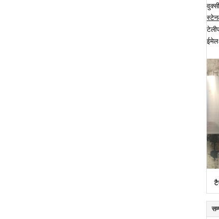
वुक्
स्टेन
टेल
ईमे
टै
सम