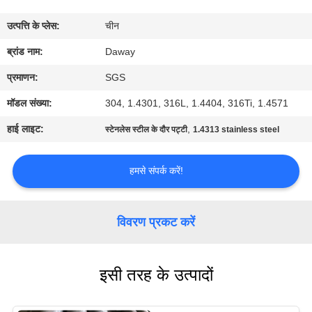
भ्रमण
उत्पत्ति के प्लेस:
चीन
गुणवत्ता
ब्रांड नाम:
Daway
नियंत्रण
प्रमाणन:
SGS
मॉडल संख्या:
304, 1.4301, 316L, 1.4404, 316Ti, 1.4571
संपर्क
हाई लाइट:
,
स्टेनलेस स्टील के दौर पट्टी
1.4313 stainless steel
करें
हमसे संपर्क करें!
एक
उद्धरण
विवरण प्रकट करें
की
विनती
इसी तरह के उत्पादों
करे