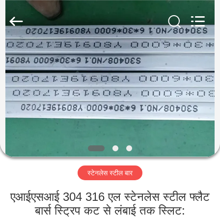
Guanglu
Special
Steel
Co.,
Ltd.
All
Rights
Reserved.
घर
उत्पादों
वीडियो
हमारे
बारे
स्टेनलेस स्टील बार
में
एआईएसआई 304 316 एल स्टेनलेस स्टील फ्लैट
कारखाना
बार्स स्ट्रिप कट से लंबाई तक स्लिट: