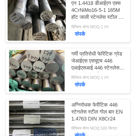
एन 1.4418 डीआईएन एक्स
साइटमैप
4CrNiMo16-5-1 165M
हॉट जाली स्टेनलेस स्टील दौर
बार
PRIVACY
विनिमय योग्य MOQ:1 टन
संपर्क
POLICY
गर्मी प्रतिरोधी फेरिटिक ग्रेड
जेआईएस एसयूएच 446
एआईएसआई 446 स्टेनलेस
स्टील गोल बार्स
विनिमय योग्य MOQ:1 टन
संपर्क
अग्निरोधक फेरीटिक 446
स्टेनलेस स्टील गोल बार EN
1.4763 DIN X8Cr24
विनिमय योग्य MOQ:500 किग्रा
संपर्क