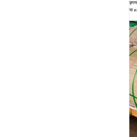
कृप
या e