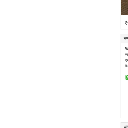
टै
सम
W
व्
दू
फै
अन्