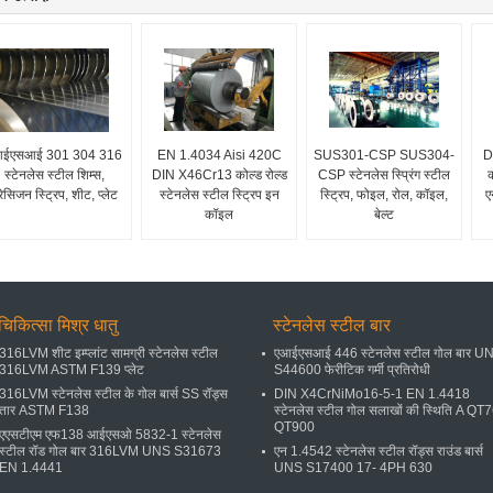
आईएसआई 301 304 316
EN 1.4034 Aisi 420C
SUS301-CSP SUS304-
D
स्टेनलेस स्टील शिम्स,
DIN X46Cr13 कोल्ड रोल्ड
CSP स्टेनलेस स्प्रिंग स्टील
क
रेसिजन स्ट्रिप, शीट, प्लेट
स्टेनलेस स्टील स्ट्रिप इन
स्ट्रिप, फोइल, रोल, कॉइल,
ए
कॉइल
बेल्ट
चिकित्सा मिश्र धातु
स्टेनलेस स्टील बार
316LVM शीट इम्प्लांट सामग्री स्टेनलेस स्टील
एआईएसआई 446 स्टेनलेस स्टील गोल बार U
316LVM ASTM F139 प्लेट
S44600 फेरीटिक गर्मी प्रतिरोधी
316LVM स्टेनलेस स्टील के गोल बार्स SS रॉड्स
DIN X4CrNiMo16-5-1 EN 1.4418
तार ASTM F138
स्टेनलेस स्टील गोल सलाखों की स्थिति A QT
QT900
एएसटीएम एफ138 आईएसओ 5832-1 स्टेनलेस
स्टील रॉड गोल बार 316LVM UNS S31673
एन 1.4542 स्टेनलेस स्टील रॉड्स राउंड बार्स
EN 1.4441
UNS S17400 17- 4PH 630