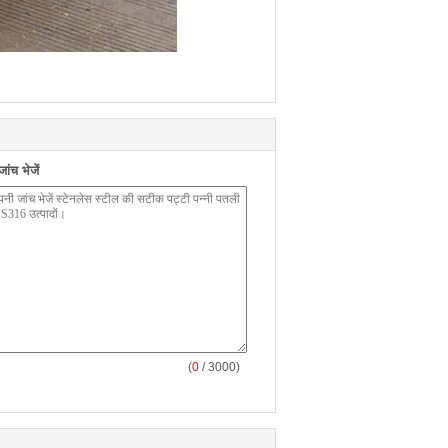
ंच भेजें
(
0
/ 3000)