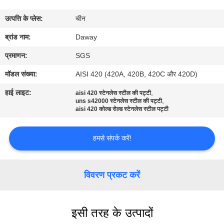
भ्रमण
उत्पत्ति के प्लेस:
चीन
गुणवत्ता
ब्रांड नाम:
Daway
नियंत्रण
प्रमाणन:
SGS
मॉडल संख्या:
AISI 420 (420A, 420B, 420C और 420D)
संपर्क
हाई लाइट:
,
aisi 420 स्टेनलेस स्टील की पट्टी
,
करें
uns s42000 स्टेनलेस स्टील की पट्टी
aisi 420 कोल्ड रोल्ड स्टेनलेस स्टील पट्टी
एक
हमसे संपर्क करें!
उद्धरण
की
विवरण प्रकट करें
विनती
करे
इसी तरह के उत्पादों