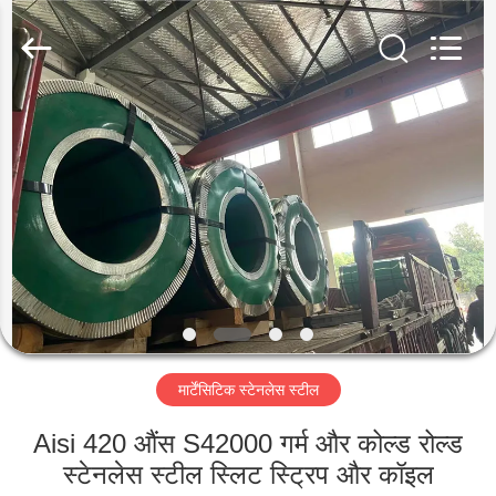
Guanglu
Special
Steel
Co.,
Ltd.
All
Rights
Reserved.
घर
उत्पादों
वीडियो
हमारे
बारे
मार्टेंसिटिक स्टेनलेस स्टील
में
Aisi 420 औंस S42000 गर्म और कोल्ड रोल्ड
कारखाना
स्टेनलेस स्टील स्लिट स्ट्रिप और कॉइल