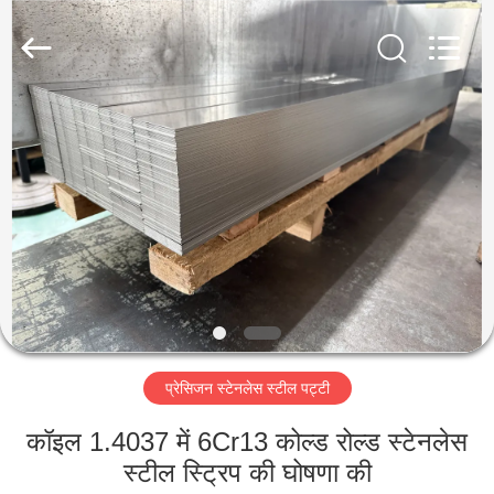
Guanglu
Special
Steel
Co.,
Ltd.
All
Rights
Reserved.
घर
उत्पादों
वीडियो
हमारे
बारे
प्रेसिजन स्टेनलेस स्टील पट्टी
में
कॉइल 1.4037 में 6Cr13 कोल्ड रोल्ड स्टेनलेस
कारखाना
स्टील स्ट्रिप की घोषणा की