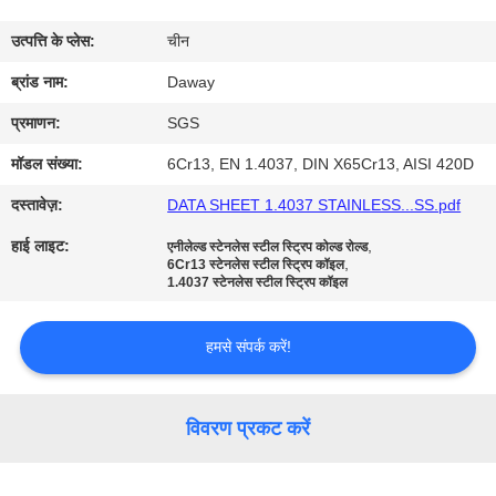
भ्रमण
उत्पत्ति के प्लेस:
चीन
गुणवत्ता
ब्रांड नाम:
Daway
नियंत्रण
प्रमाणन:
SGS
मॉडल संख्या:
6Cr13, EN 1.4037, DIN X65Cr13, AISI 420D
संपर्क
दस्तावेज़:
DATA SHEET 1.4037 STAINLESS...SS.pdf
करें
हाई लाइट:
,
एनीलेल्ड स्टेनलेस स्टील स्ट्रिप कोल्ड रोल्ड
,
6Cr13 स्टेनलेस स्टील स्ट्रिप कॉइल
1.4037 स्टेनलेस स्टील स्ट्रिप कॉइल
एक
उद्धरण
हमसे संपर्क करें!
की
विनती
विवरण प्रकट करें
करे