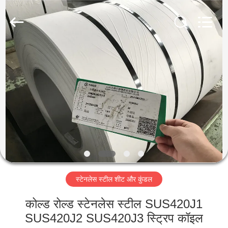
Guanglu
Special
Steel
Co.,
Ltd.
All
Rights
Reserved.
घर
उत्पादों
वीडियो
हमारे
बारे
स्टेनलेस स्टील शीट और कुंडल
में
कोल्ड रोल्ड स्टेनलेस स्टील SUS420J1
कारखाना
SUS420J2 SUS420J3 स्ट्रिप कॉइल