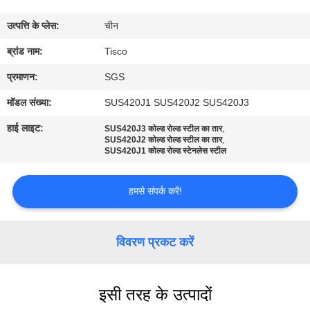
भ्रमण
उत्पत्ति के प्लेस:
चीन
गुणवत्ता
ब्रांड नाम:
Tisco
नियंत्रण
प्रमाणन:
SGS
मॉडल संख्या:
SUS420J1 SUS420J2 SUS420J3
संपर्क
हाई लाइट:
,
SUS420J3 कोल्ड रोल्ड स्टील का तार
,
करें
SUS420J2 कोल्ड रोल्ड स्टील का तार
SUS420J1 कोल्ड रोल्ड स्टेनलेस स्टील
एक
हमसे संपर्क करें!
उद्धरण
की
विवरण प्रकट करें
विनती
करे
इसी तरह के उत्पादों