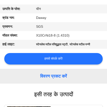
भ्रमण
उत्पत्ति के प्लेस:
चीन
गुणवत्ता
ब्रांड नाम:
Daway
नियंत्रण
प्रमाणन:
SGS
मॉडल संख्या:
X10CrNi18-8 (1.4310)
संपर्क
हाई लाइट:
,
स्टेनलेस स्टील परिशुद्धता पट्टी
स्टेनलेस स्टील पन्नी
करें
हमसे संपर्क करें!
एक
उद्धरण
विवरण प्रकट करें
की
विनती
इसी तरह के उत्पादों
करे