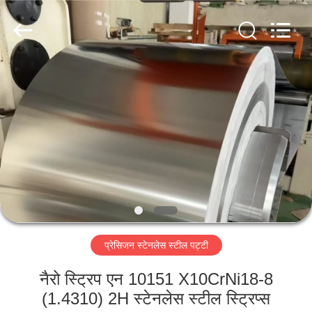
Guanglu
Special
Steel
Co.,
Ltd.
All
Rights
Reserved.
घर
उत्पादों
वीडियो
हमारे
बारे
प्रेसिजन स्टेनलेस स्टील पट्टी
में
नैरो स्ट्रिप एन 10151 X10CrNi18-8
कारखाना
(1.4310) 2H स्टेनलेस स्टील स्ट्रिप्स