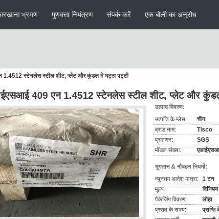
ारखाना भ्रमण
गुणवत्ता नियंत्रण
संपर्क करें
एक बोली का अनुरोध
4512 स्टेनलेस स्टील शीट, प्लेट और कुंडल में भट्ठा पट्टी
एसआई 409 एन 1.4512 स्टेनलेस स्टील शीट, प्लेट और कुंडल म
उत्पाद विवरण:
उत्पत्ति के प्लेस:
चीन
ब्रांड नाम:
Tisco
प्रमाणन:
SGS
मॉडल संख्या:
एआईएसआई
भुगतान & नौवहन नियमों:
न्यूनतम आदेश मात्रा:
1 टन
मूल्य:
विनिमय 
पैकेजिंग विवरण:
लोहा
प्रसव के समय:
प्राप्त