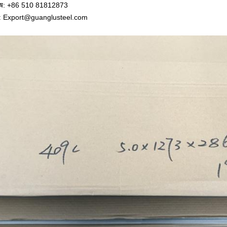
भाष: +86 510 81812873
ल: Export@guanglusteel.com