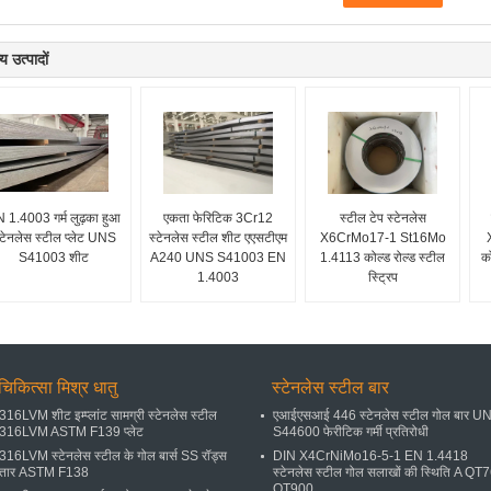
य उत्पादों
 1.4003 गर्म लुढ़का हुआ
एकता फेरिटिक 3Cr12
स्टील टेप स्टेनलेस
्टेनलेस स्टील प्लेट UNS
स्टेनलेस स्टील शीट एएसटीएम
X6CrMo17-1 St16Mo
S41003 शीट
A240 UNS S41003 EN
1.4113 कोल्ड रोल्ड स्टील
को
1.4003
स्ट्रिप
चिकित्सा मिश्र धातु
स्टेनलेस स्टील बार
316LVM शीट इम्प्लांट सामग्री स्टेनलेस स्टील
एआईएसआई 446 स्टेनलेस स्टील गोल बार U
316LVM ASTM F139 प्लेट
S44600 फेरीटिक गर्मी प्रतिरोधी
316LVM स्टेनलेस स्टील के गोल बार्स SS रॉड्स
DIN X4CrNiMo16-5-1 EN 1.4418
तार ASTM F138
स्टेनलेस स्टील गोल सलाखों की स्थिति A QT
QT900