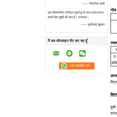
—— लियोनेल लोबो
ग्रे
एक विश्वसनीय भागीदार गुआंगलू के साथ काम करना
हमारे लिए खुशी की बात है। धन्यवाद।
—— सुत्तीचाई खुमरत
मैं अब ऑनलाइन चैट कर रहा हूँ
रासा
0
अध
उत्प
स्ट्
विवरण
वूशी 
स्टे