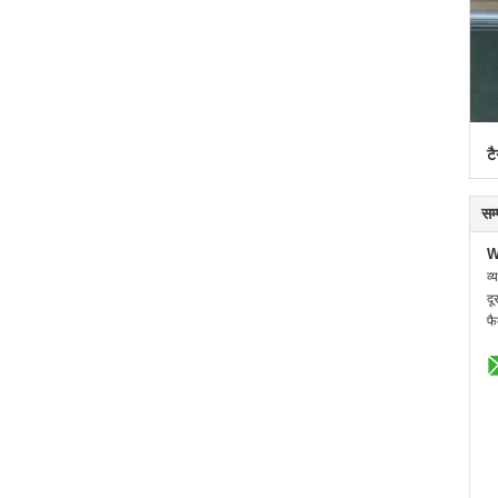
टै
सम
W
व्
दू
फै