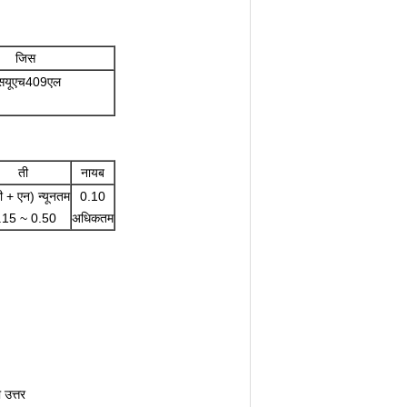
जिस
सयूएच409एल
ती
नायब
ी + एन) न्यूनतम
0.10
.15 ~ 0.50
अधिकतम
 उत्तर