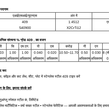
ड पदनाम
एआईएसआई/यूएनएस
अंत में
409
1.4512
ए
S40900
X2CrTi12
यनिक संरचना % ग्रेड 409 . का वजन
सी
सि
एम.एन.
पी
एस
करोड़
नी
एन
.03
1.00
1.00
0.040
0.020
10.50~11.70
0.50
0.030
8 (स
िकतम
अधिकतम
अधिकतम
अधिकतम
अधिकतम
अधिकतम
अधिकतम
0
ाद रूप
रिप, कॉइल और कट लेंथ, शीट, प्लेट में स्टेनलेस स्टील 409 टाइप करें
 के लिए, कृपया संपर्क करें
गुआंग्लू स्पेशल स्टील कं, लिमिटेड
नलेस मार्टेंसिटिक • वर्षा सख्त स्टील • स्टेनलेस फेरिटिक — आपकी आवश्यकताओं के लिए हमारा