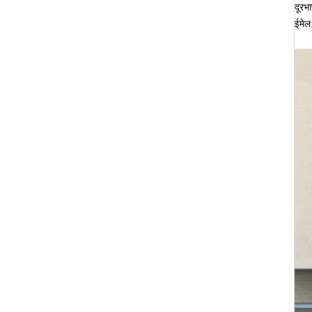
दूर
ईमे