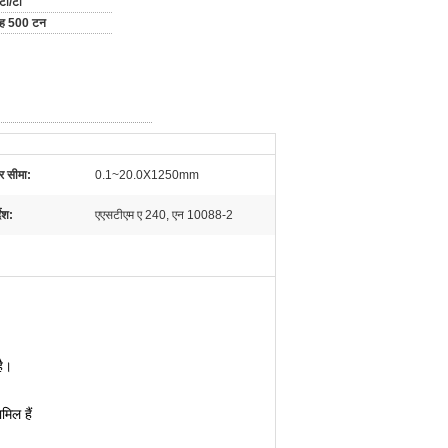
टी/टी
माह 500 टन
 सीमा:
0.1~20.0X1250mm
देश:
एएसटीएम ए 240, एन 10088-2
है।
मिल हैं