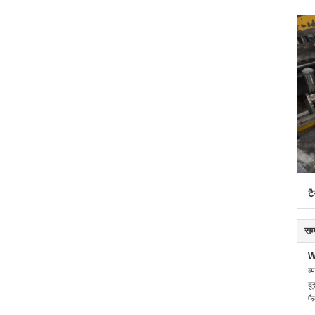
टै
सम
W
व्
दू
फै