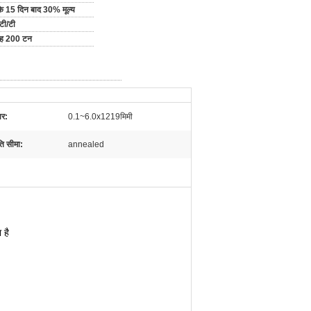
ि के 15 दिन बाद 30% मूल्य
टी/टी
माह 200 टन
र:
0.1~6.0x1219मिमी
ि सीमा:
annealed
 है