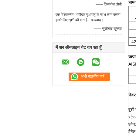
सामग्
—— लियोनेल लोबो
एक विश्वसनीय भागीदार गुआंगलू के साथ काम करना
हमारे लिए खुशी की बात है। धन्यवाद।
—— सुत्तीचाई खुमरत
42
मैं अब ऑनलाइन चैट कर रहा हूँ
उत्पा
AISI
विवरण
वूशी
स्टे
फ़ो
ईमे