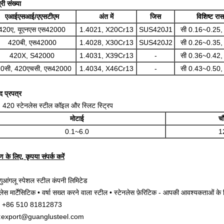
री संख्या
एआईएसआई/एएसटीएम
अंत में
जिस
विशिष्ट र
420ए, यूएनएस एस42000
1.4021, X20Cr13
SUS420J1
सी 0.16~0.25
420बी, एस42000
1.4028, X30Cr13
SUS420J2
सी 0.26~0.35
420X, S42000
1.4031, X39Cr13
-
सी 0.36~0.42
0सी, 420एचसी, एस42000
1.4034, X46Cr13
-
सी 0.43~0.50
द प्रपत्र
 420 स्टेनलेस स्टील कॉइल और स्लिट स्ट्रिप
मोटाई
चौ
0.1~6.0
1
 के लिए, कृपया संपर्क करें
 गुआंगलू स्पेशल स्टील कंपनी लिमिटेड
नलेस मार्टेंसिटिक • वर्षा सख्त करने वाला स्टील • स्टेनलेस फ़ेरिटिक - आपकी आवश्यकताओं के 
न: +86 510 81812873
ल:export@guanglusteel.com