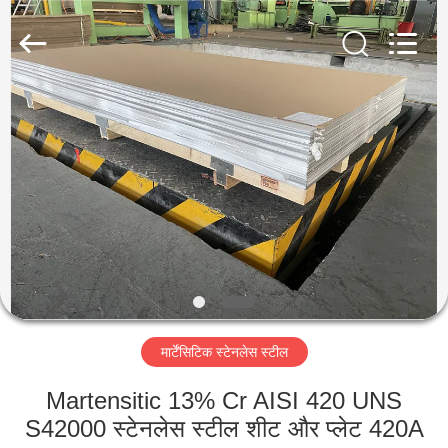
Guanglu
Special
Steel
Co.,
Ltd.
All
Rights
Reserved.
घर
उत्पादों
वीडियो
हमारे
बारे
मार्टेंसिटिक स्टेनलेस स्टील
में
Martensitic 13% Cr AISI 420 UNS
कारखाना
S42000 स्टेनलेस स्टील शीट और प्लेट 420A