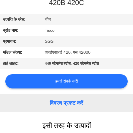
420B 420C
भ्रमण
उत्पत्ति के प्लेस:
चीन
गुणवत्ता
ब्रांड नाम:
Tisco
नियंत्रण
प्रमाणन:
SGS
संपर्क
मॉडल संख्या:
एआईएसआई 420, एस 42000
करें
हाई लाइट:
,
440 स्टेनलेस स्टील
420 स्टेनलेस स्टील
एक
हमसे संपर्क करें!
उद्धरण
की
विवरण प्रकट करें
विनती
करे
इसी तरह के उत्पादों