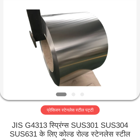
Guanglu
Special
Steel
Co.,
Ltd.
All
Rights
Reserved.
घर
उत्पादों
वीडियो
हमारे
बारे
प्रेसिजन स्टेनलेस स्टील पट्टी
में
JIS G4313 स्प्रिंग्स SUS301 SUS304
कारखाना
SUS631 के लिए कोल्ड रोल्ड स्टेनलेस स्टील