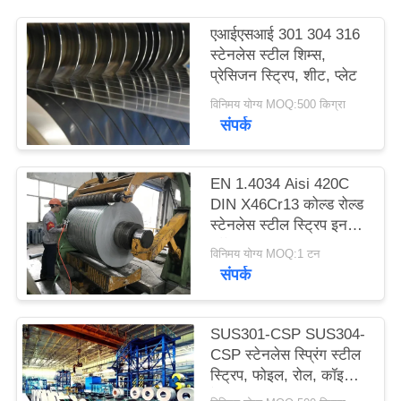
साइटमैप
एआईएसआई 301 304 316
स्टेनलेस स्टील शिम्स,
PRIVACY
प्रेसिजन स्ट्रिप, शीट, प्लेट
POLICY
विनिमय योग्य MOQ:500 किग्रा
संपर्क
EN 1.4034 Aisi 420C
DIN X46Cr13 कोल्ड रोल्ड
स्टेनलेस स्टील स्ट्रिप इन
कॉइल
विनिमय योग्य MOQ:1 टन
संपर्क
SUS301-CSP SUS304-
CSP स्टेनलेस स्प्रिंग स्टील
स्ट्रिप, फोइल, रोल, कॉइल,
बेल्ट