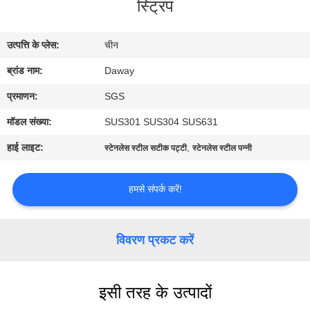
स्ट्रिप
भ्रमण
उत्पत्ति के प्लेस:
चीन
गुणवत्ता
ब्रांड नाम:
Daway
नियंत्रण
प्रमाणन:
SGS
संपर्क
मॉडल संख्या:
SUS301 SUS304 SUS631
करें
हाई लाइट:
,
स्टेनलेस स्टील सटीक पट्टी
स्टेनलेस स्टील पन्नी
एक
हमसे संपर्क करें!
उद्धरण
की
विवरण प्रकट करें
विनती
करे
इसी तरह के उत्पादों