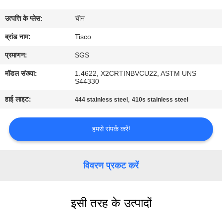
भ्रमण
उत्पत्ति के प्लेस:
चीन
गुणवत्ता
ब्रांड नाम:
Tisco
नियंत्रण
प्रमाणन:
SGS
मॉडल संख्या:
1.4622, X2CRTINBVCU22, ASTM UNS
S44330
संपर्क
हाई लाइट:
,
444 stainless steel
410s stainless steel
करें
हमसे संपर्क करें!
एक
उद्धरण
विवरण प्रकट करें
की
विनती
करे
इसी तरह के उत्पादों