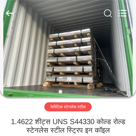
Guanglu
Special
Steel
Co.,
Ltd.
All
Rights
Reserved.
घर
उत्पादों
वीडियो
हमारे
बारे
फेरिटिक स्टेनलेस स्टील
में
1.4622 शीट्स UNS S44330 कोल्ड रोल्ड
कारखाना
स्टेनलेस स्टील स्ट्रिप इन कॉइल