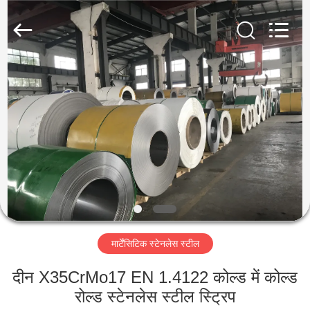
Guanglu
Special
Steel
Co.,
Ltd.
All
Rights
Reserved.
घर
उत्पादों
वीडियो
हमारे
बारे
मार्टेंसिटिक स्टेनलेस स्टील
में
दीन X35CrMo17 EN 1.4122 कोल्ड में कोल्ड
कारखाना
रोल्ड स्टेनलेस स्टील स्ट्रिप