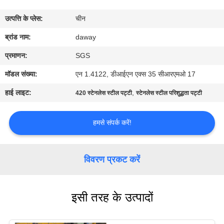
भ्रमण
उत्पत्ति के प्लेस:
चीन
गुणवत्ता
ब्रांड नाम:
daway
नियंत्रण
प्रमाणन:
SGS
मॉडल संख्या:
एन 1.4122, डीआईएन एक्स 35 सीआरएमओ 17
संपर्क
हाई लाइट:
,
420 स्टेनलेस स्टील पट्टी
स्टेनलेस स्टील परिशुद्धता पट्टी
करें
हमसे संपर्क करें!
एक
उद्धरण
विवरण प्रकट करें
की
विनती
इसी तरह के उत्पादों
करे