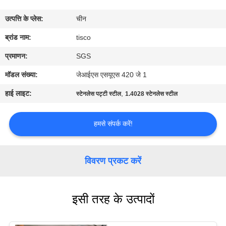
भ्रमण
उत्पत्ति के प्लेस:
चीन
गुणवत्ता
ब्रांड नाम:
tisco
नियंत्रण
प्रमाणन:
SGS
मॉडल संख्या:
जेआईएस एसयूएस 420 जे 1
संपर्क
हाई लाइट:
,
स्टेनलेस पट्टी स्टील
1.4028 स्टेनलेस स्टील
करें
हमसे संपर्क करें!
एक
उद्धरण
विवरण प्रकट करें
की
विनती
इसी तरह के उत्पादों
करे