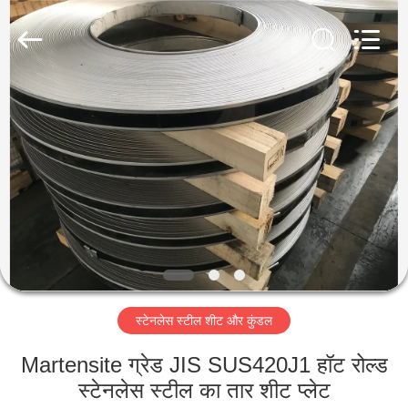
Guanglu
Special
Steel
Co.,
Ltd.
All
Rights
Reserved.
घर
उत्पादों
वीडियो
हमारे
बारे
स्टेनलेस स्टील शीट और कुंडल
में
Martensite ग्रेड JIS SUS420J1 हॉट रोल्ड
कारखाना
स्टेनलेस स्टील का तार शीट प्लेट