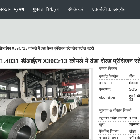
ारखाना भ्रमण
गुणवत्ता नियंत्रण
संपर्क करें
एक बोली का अनुरोध
आईएन X39Cr13 कोयले में ठंडा रोल्ड प्रेसिजन स्टेनलेस स्टील पट्टी
1.4031 डीआईएन X39Cr13 कोयले में ठंडा रोल्ड प्रेसिजन स्टे
उत्पाद विवरण:
उत्पत्ति के प्लेस:
चीन
ब्रांड नाम:
tisco
प्रमाणन:
SGS
एन 1.4
मॉडल संख्या:
13
भुगतान & नौवहन नियमों:
न्यूनतम आदेश मात्रा:
1 टन
मूल्य:
विनिमय 
पैकेजिंग विवरण:
लोहा
प्रसव के समय:
रसीद के