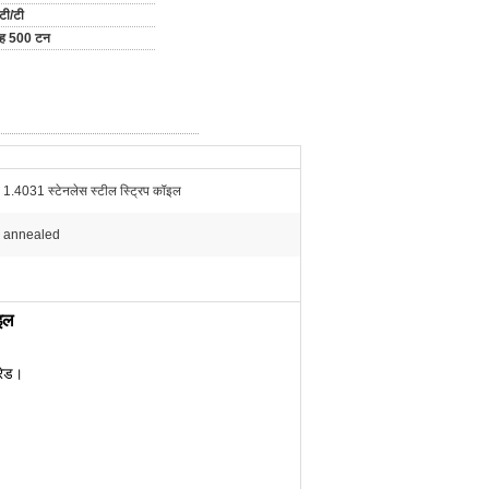
टी/टी
माह 500 टन
1.4031 स्टेनलेस स्टील स्ट्रिप कॉइल
annealed
इल
रेड।