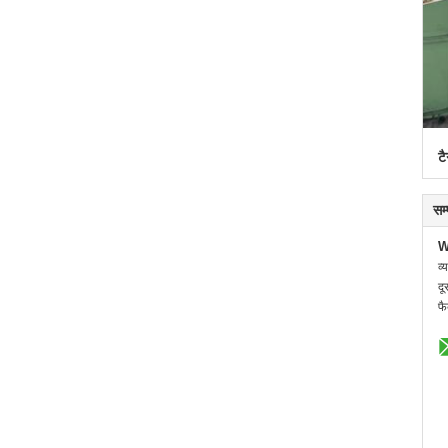
टै
सम
W
व्
दू
फै