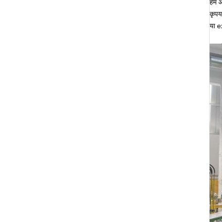
हम आ
कृप
या e