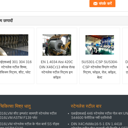
य उत्पादों
आईएसआई 301 304 316
EN 1.4034 Aisi 420C
SUS301-CSP SUS304-
D
स्टेनलेस स्टील शिम्स,
DIN X46Cr13 कोल्ड रोल्ड
CSP स्टेनलेस स्प्रिंग स्टील
क
रेसिजन स्ट्रिप, शीट, प्लेट
स्टेनलेस स्टील स्ट्रिप इन
स्ट्रिप, फोइल, रोल, कॉइल,
ए
कॉइल
बेल्ट
चिकित्सा मिश्र धातु
स्टेनलेस स्टील बार
316LVM शीट इम्प्लांट सामग्री स्टेनलेस स्टील
एआईएसआई 446 स्टेनलेस स्टील गोल बार U
316LVM ASTM F139 प्लेट
S44600 फेरीटिक गर्मी प्रतिरोधी
316LVM स्टेनलेस स्टील के गोल बार्स SS रॉड्स
DIN X4CrNiMo16-5-1 EN 1.4418