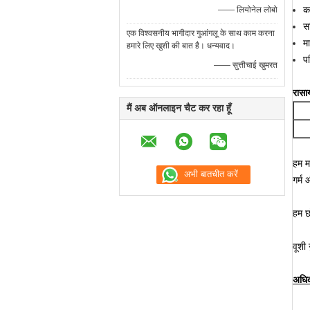
का
—— लियोनेल लोबो
स
एक विश्वसनीय भागीदार गुआंगलू के साथ काम करना
म
हमारे लिए खुशी की बात है। धन्यवाद।
प
—— सुत्तीचाई खुमरत
रास
मैं अब ऑनलाइन चैट कर रहा हूँ
हम म
गर्म
हम छ
वूशी
अधिक