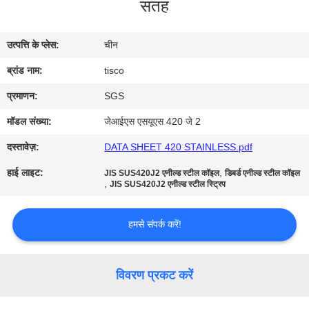
सतह
भ्रमण
उत्पत्ति के प्लेस:
चीन
गुणवत्ता
ब्रांड नाम:
tisco
नियंत्रण
प्रमाणन:
SGS
संपर्क
मॉडल संख्या:
जेआईएस एसयूएस 420 जे 2
करें
दस्तावेज़:
DATA SHEET 420 STAINLESS.pdf
हाई लाइट:
,
JIS SUS420J2 एनील्ड स्टील कॉइल
डिबर्ड एनील्ड स्टील कॉइल
,
एक
JIS SUS420J2 एनील्ड स्टील स्ट्रिप
उद्धरण
हमसे संपर्क करें!
की
विनती
विवरण प्रकट करें
करे