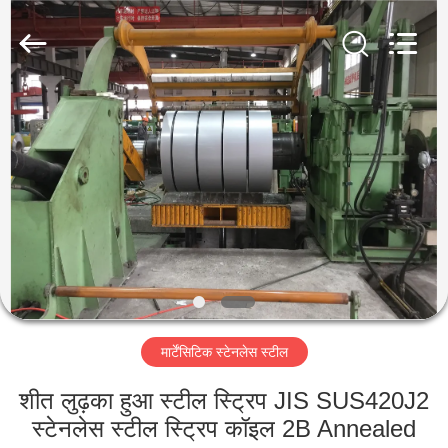
Guanglu
Special
Steel
Co.,
Ltd.
All
Rights
Reserved.
घर
उत्पादों
वीडियो
हमारे
बारे
मार्टेंसिटिक स्टेनलेस स्टील
में
शीत लुढ़का हुआ स्टील स्ट्रिप JIS SUS420J2
कारखाना
स्टेनलेस स्टील स्ट्रिप कॉइल 2B Annealed