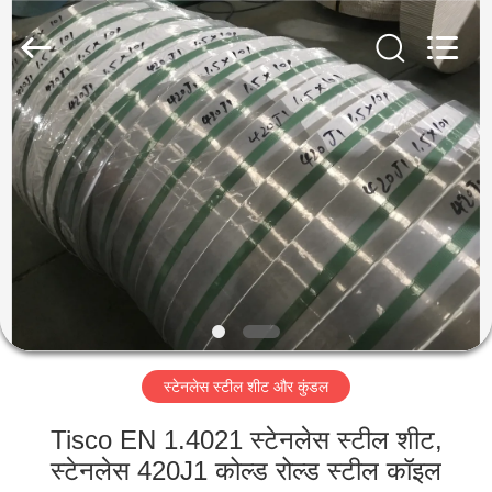
Guanglu
Special
Steel
Co.,
Ltd.
All
Rights
Reserved.
घर
उत्पादों
वीडियो
हमारे
बारे
स्टेनलेस स्टील शीट और कुंडल
में
Tisco EN 1.4021 स्टेनलेस स्टील शीट,
कारखाना
स्टेनलेस 420J1 कोल्ड रोल्ड स्टील कॉइल