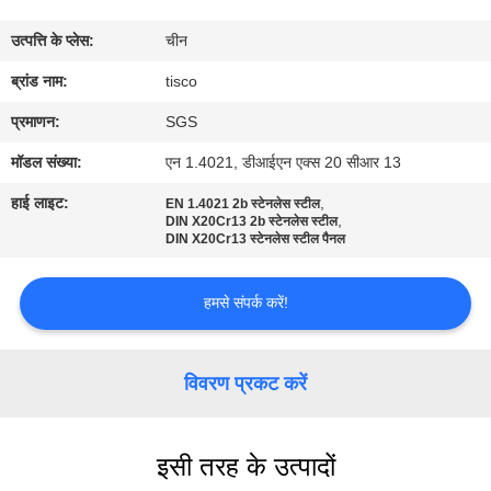
भ्रमण
उत्पत्ति के प्लेस:
चीन
गुणवत्ता
ब्रांड नाम:
tisco
नियंत्रण
प्रमाणन:
SGS
मॉडल संख्या:
एन 1.4021, डीआईएन एक्स 20 सीआर 13
संपर्क
हाई लाइट:
,
EN 1.4021 2b स्टेनलेस स्टील
,
करें
DIN X20Cr13 2b स्टेनलेस स्टील
DIN X20Cr13 स्टेनलेस स्टील पैनल
एक
हमसे संपर्क करें!
उद्धरण
की
विवरण प्रकट करें
विनती
करे
इसी तरह के उत्पादों