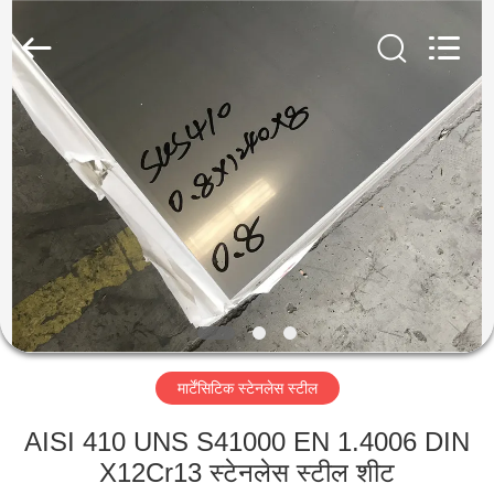
Guanglu
Special
Steel
Co.,
Ltd.
All
Rights
Reserved.
घर
उत्पादों
वीडियो
हमारे
बारे
मार्टेंसिटिक स्टेनलेस स्टील
में
AISI 410 UNS S41000 EN 1.4006 DIN
कारखाना
X12Cr13 स्टेनलेस स्टील शीट