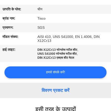
भ्रमण
उत्पत्ति के प्लेस:
चीन
गुणवत्ता
ब्रांड नाम:
Tisco
नियंत्रण
प्रमाणन:
SGS
मॉडल संख्या:
AISI 410, UNS S41000, EN 1.4006, DIN
X12Cr13
संपर्क
हाई लाइट:
,
DIN X12Cr13 स्टेनलेस स्टील शीट
करें
,
UNS S41000 स्टेनलेस स्टील शीट
DIN X12Cr13 एसएस शीट मेटल
एक
हमसे संपर्क करें!
उद्धरण
की
विवरण प्रकट करें
विनती
करे
इसी तरह के उत्पादों