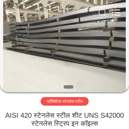
Guanglu
Special
Steel
Co.,
Ltd.
All
Rights
Reserved.
घर
उत्पादों
वीडियो
हमारे
बारे
मार्टेंसिटिक स्टेनलेस स्टील
में
AISI 420 स्टेनलेस स्टील शीट UNS S42000
कारखाना
स्टेनलेस स्ट्रिप इन कॉइल्स