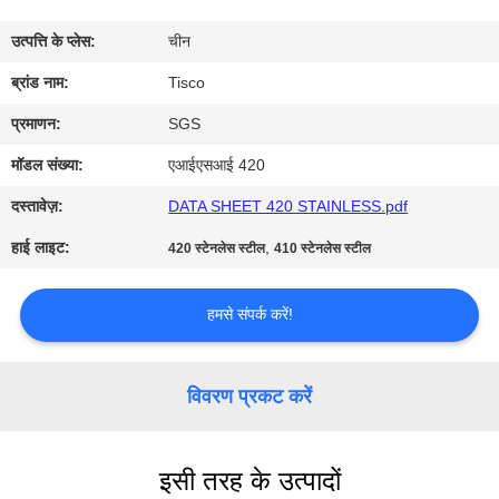
भ्रमण
उत्पत्ति के प्लेस:
चीन
गुणवत्ता
ब्रांड नाम:
Tisco
नियंत्रण
प्रमाणन:
SGS
मॉडल संख्या:
एआईएसआई 420
संपर्क
दस्तावेज़:
DATA SHEET 420 STAINLESS.pdf
करें
हाई लाइट:
,
420 स्टेनलेस स्टील
410 स्टेनलेस स्टील
एक
हमसे संपर्क करें!
उद्धरण
की
विवरण प्रकट करें
विनती
करे
इसी तरह के उत्पादों