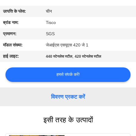
भ्रमण
उत्पत्ति के प्लेस:
चीन
गुणवत्ता
ब्रांड नाम:
Tisco
नियंत्रण
प्रमाणन:
SGS
मॉडल संख्या:
जेआईएस एसयूएस 420 जे 1
संपर्क
हाई लाइट:
,
440 स्टेनलेस स्टील
420 स्टेनलेस स्टील
करें
हमसे संपर्क करें!
एक
उद्धरण
विवरण प्रकट करें
की
विनती
इसी तरह के उत्पादों
करे