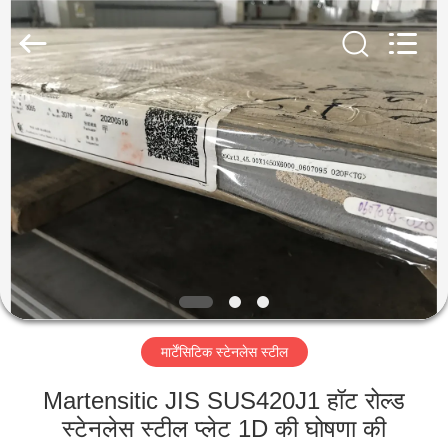
Guanglu
Special
Steel
Co.,
Ltd.
All
Rights
Reserved.
घर
उत्पादों
वीडियो
हमारे
बारे
मार्टेंसिटिक स्टेनलेस स्टील
में
Martensitic JIS SUS420J1 हॉट रोल्ड
कारखाना
स्टेनलेस स्टील प्लेट 1D की घोषणा की