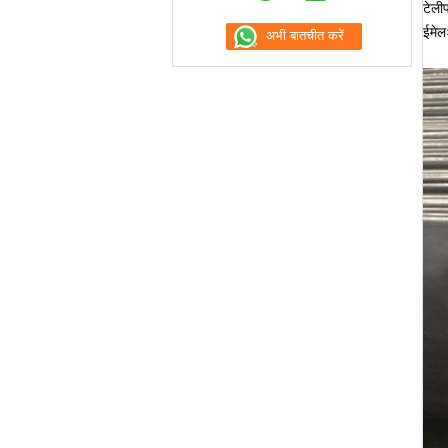
टेल
ईमे