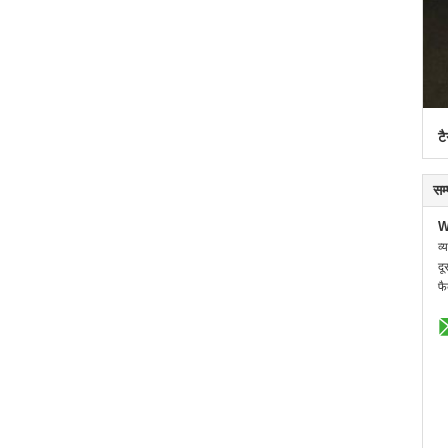
टै
सम
W
व्
दू
फै