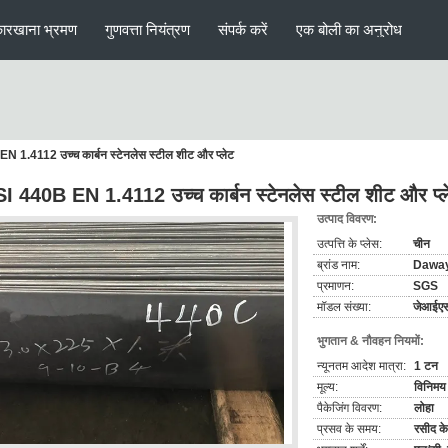
ारखाना भ्रमण
गुणवत्ता नियंत्रण
संपर्क करें
एक बोली का अनुरोध
N 1.4112 उच्च कार्बन स्टेनलेस स्टील शीट और प्लेट
I 440B EN 1.4112 उच्च कार्बन स्टेनलेस स्टील शीट और प्ल
उत्पाद विवरण:
उत्पत्ति के प्लेस:
चीन
ब्रांड नाम:
Dawa
प्रमाणन:
SGS
मॉडल संख्या:
जेआईएस
भुगतान & नौवहन नियमों:
न्यूनतम आदेश मात्रा:
1 टन
मूल्य:
विनिमय 
पैकेजिंग विवरण:
लोहा
प्रसव के समय:
रसीद के