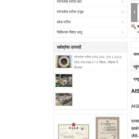
स्टेनलेस स्टील बार
स्टेनलेस स्टील ट्यूब
ब्लेड स्टील
ब
औ
चिकित्सा मिश्र धातु
सर्वश्रेष्ठ उत्पादों
सामग
स्टेनलेस स्टील AISI 434, EN 1.4113,
DIN X6CrMo17-1 शीट्स, कॉइल्स में
पहुं
स्ट्रिप्स
प्रम
AIS
AIS
प्रक
कार्ब
जैसे