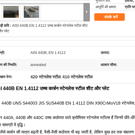
भुगतान शर्तें:
एल/सी, 
आपूर्ति की क्षमता:
प्रति 
संपर्क करें
ड़ी छवि :
AISI 440B EN 1.4112 उच्च कार्बन स्टेनलेस स्टील शीट
र प्लेट
्री:
AISI 440B, EN 1.4112
उत्पाद:
चन की स्थिति:
annealed
आकार सीमा:
420 स्टेनलेस स्टील
410 स्टेनलेस स्टील
ुखता देना:
,
I 440B EN 1.4112 उच्च कार्बन स्टेनलेस स्टील शीट और प्लेट
I 440B UNS S44003 JIS SUS440B EN 1.4112 DIN X90CrMoV18 स्टेनलेस, मार्ट
ार 440A, 440B और 440C उच्च कठोरता वाले क्रोमियम स्टेनलेस स्टील्स हैं जिनमें धीरे-धीर
न सामग्री में वृद्धि।
-जैसे कार्बन की मात्रा बढ़ती है, वैसी-वैसी कठोरता भी बढ़ जाती है, लेकिन कुछ हद तक संक्षार