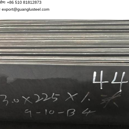
ीफोनः +86 510 81812873
लः export@guanglusteel.com